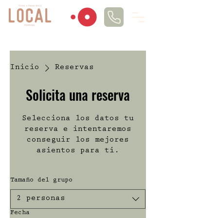
Inicio
Reservas
Solicita una reserva
Selecciona los datos tu
reserva e intentaremos
conseguir los mejores
asientos para ti.
Tamaño del grupo
2 personas
Fecha