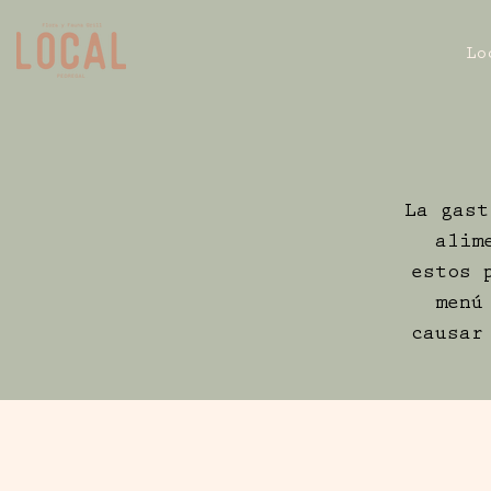
Lo
La gast
alim
estos 
menú
causar