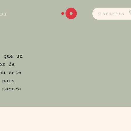
Contacto
ias
a que un
os de
on este
 para
 manera